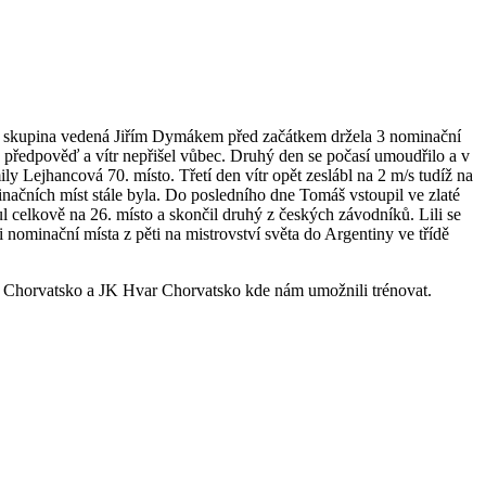
ová skupina vedená Jiřím Dymákem před začátkem držela 3 nominační
la předpověď a vítr nepřišel vůbec. Druhý den se počasí umoudřilo a v
ly Lejhancová 70. místo. Třetí den vítr opět zeslábl na 2 m/s tudíž na
načních míst stále byla. Do posledního dne Tomáš vstoupil ve zlaté
nul celkově na 26. místo a skončil druhý z českých závodníků. Lili se
 nominační místa z pěti na mistrovství světa do Argentiny ve třídě
a Chorvatsko a JK Hvar Chorvatsko kde nám umožnili trénovat.