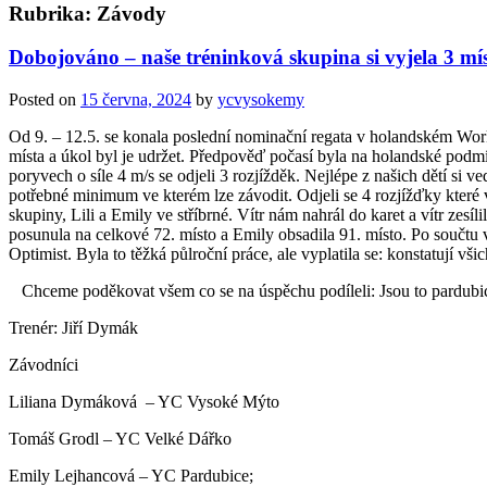
Rubrika:
Závody
Dobojováno – naše tréninková skupina si vyjela 3 mís
Posted on
15 června, 2024
by
ycvysokemy
Od 9. – 12.5. se konala poslední nominační regata v holandském Wor
místa a úkol byl je udržet. Předpověď počasí byla na holandské podmín
poryvech o síle 4 m/s se odjeli 3 rozjížděk. Nejlépe z našich dětí si 
potřebné minimum ve kterém lze závodit. Odjeli se 4 rozjížďky které 
skupiny, Lili a Emily ve stříbrné. Vítr nám nahrál do karet a vítr zes
posunula na celkové 72. místo a Emily obsadila 91. místo. Po součtu v
Optimist. Byla to těžká půlroční práce, ale vyplatila se: konstatují vši
Chceme poděkovat všem co se na úspěchu podíleli: Jsou to pardubic
Trenér: Jiří Dymák
Závodníci
Liliana Dymáková – YC Vysoké Mýto
Tomáš Grodl – YC Velké Dářko
Emily Lejhancová – YC Pardubice;