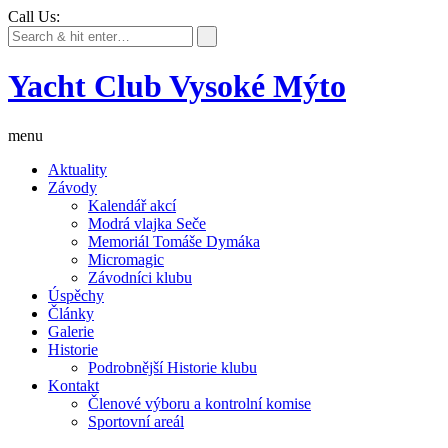
Call Us:
Yacht Club Vysoké Mýto
menu
Aktuality
Závody
Kalendář akcí
Modrá vlajka Seče
Memoriál Tomáše Dymáka
Micromagic
Závodníci klubu
Úspěchy
Články
Galerie
Historie
Podrobnější Historie klubu
Kontakt
Členové výboru a kontrolní komise
Sportovní areál