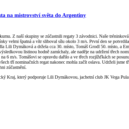
ta na mistrovství světa do Argentiny
kumu. Z naší skupiny se zúčastnili regaty 3 závodnici. Naše trénink
ky velmi špatná a vítr sliboval sílu okolo 3 m/s. První den se potvrdi
vedla Lili Dymáková a držela cca 30. místo, Tomáš Grodl 50. místo, a Emi
výsledkovou listinou hodně zamíchaly, ale naděje na udržení třech nomi
ílil na 6 m/s. Tomášovi se opravdu dařilo a ve třech rozjížďkách se posu
šech tří nominačních regat nakonec mohla začít oslava. Udrželi jsme tři
chni zúčastnění.
ký Kraj, který podporuje Lili Dymákovou, jachetní club JK Vega Pul