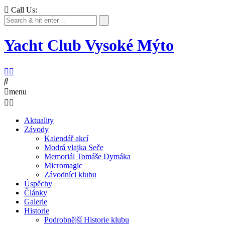
Call Us:
Yacht Club Vysoké Mýto
menu
Aktuality
Závody
Kalendář akcí
Modrá vlajka Seče
Memoriál Tomáše Dymáka
Micromagic
Závodníci klubu
Úspěchy
Články
Galerie
Historie
Podrobnější Historie klubu