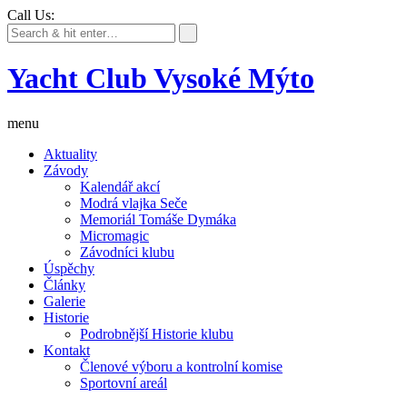
Call Us:
Yacht Club Vysoké Mýto
menu
Aktuality
Závody
Kalendář akcí
Modrá vlajka Seče
Memoriál Tomáše Dymáka
Micromagic
Závodníci klubu
Úspěchy
Články
Galerie
Historie
Podrobnější Historie klubu
Kontakt
Členové výboru a kontrolní komise
Sportovní areál