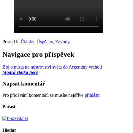
Posted in
Články
,
Úspěchy
,
Závody
Navigace pro příspěvek
Boj o místa na mistrovství světa do Argentiny vrcholí
Modrá vlajka Seče
Napsat komentář
Pro přidávání komentářů se musíte nejdříve
přihlásit
.
Počasí
Hledat