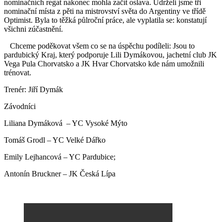
nominačních regat nakonec mohla začít oslava. Udrželi jsme tři
nominační místa z pěti na mistrovství světa do Argentiny ve třídě
Optimist. Byla to těžká půlroční práce, ale vyplatila se: konstatují
všichni zúčastnění.
Chceme poděkovat všem co se na úspěchu podíleli: Jsou to
pardubický Kraj, který podporuje Lili Dymákovou, jachetní club JK
Vega Pula Chorvatsko a JK Hvar Chorvatsko kde nám umožnili
trénovat.
Trenér: Jiří Dymák
Závodníci
Liliana Dymáková – YC Vysoké Mýto
Tomáš Grodl – YC Velké Dářko
Emily Lejhancová – YC Pardubice;
Antonín Bruckner – JK Česká Lípa