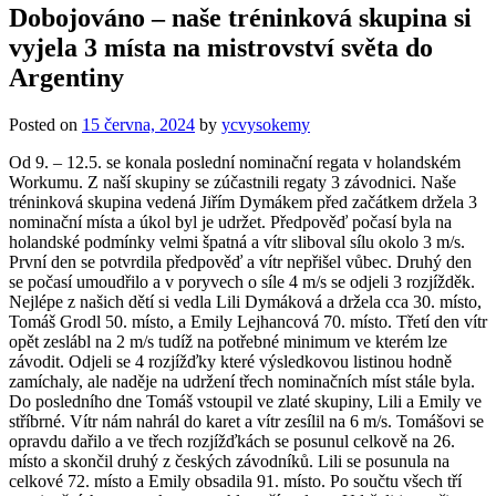
Dobojováno – naše tréninková skupina si
vyjela 3 místa na mistrovství světa do
Argentiny
Posted on
15 června, 2024
by
ycvysokemy
Od 9. – 12.5. se konala poslední nominační regata v holandském
Workumu. Z naší skupiny se zúčastnili regaty 3 závodnici. Naše
tréninková skupina vedená Jiřím Dymákem před začátkem držela 3
nominační místa a úkol byl je udržet. Předpověď počasí byla na
holandské podmínky velmi špatná a vítr sliboval sílu okolo 3 m/s.
První den se potvrdila předpověď a vítr nepřišel vůbec. Druhý den
se počasí umoudřilo a v poryvech o síle 4 m/s se odjeli 3 rozjížděk.
Nejlépe z našich dětí si vedla Lili Dymáková a držela cca 30. místo,
Tomáš Grodl 50. místo, a Emily Lejhancová 70. místo. Třetí den vítr
opět zeslábl na 2 m/s tudíž na potřebné minimum ve kterém lze
závodit. Odjeli se 4 rozjížďky které výsledkovou listinou hodně
zamíchaly, ale naděje na udržení třech nominačních míst stále byla.
Do posledního dne Tomáš vstoupil ve zlaté skupiny, Lili a Emily ve
stříbrné. Vítr nám nahrál do karet a vítr zesílil na 6 m/s. Tomášovi se
opravdu dařilo a ve třech rozjížďkách se posunul celkově na 26.
místo a skončil druhý z českých závodníků. Lili se posunula na
celkové 72. místo a Emily obsadila 91. místo. Po součtu všech tří