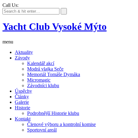
Call Us:
Yacht Club Vysoké Mýto
menu
Aktuality
Závody
Kalendář akcí
Modrá vlajka Seče
Memoriál Tomáše Dymáka
Micromagic
Závodníci klubu
Úspěchy
Články
Galerie
Historie
Podrobnější Historie klubu
Kontakt
Členové výboru a kontrolní komise
Sportovní areál