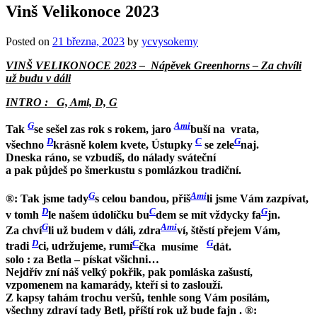
Vinš Velikonoce 2023
Posted on
21 března, 2023
by
ycvysokemy
VINŠ VELIKONOCE 2023 – Nápěvek Greenhorns – Za chvíli
už budu v dáli
INTRO : G, Ami, D, G
G
Ami
Tak
se sešel zas rok s rokem, jaro
buší na vrata,
D
C
G
všechno
krásně kolem kvete, Ústupky
se zele
naj.
Dneska ráno, se vzbudíš, do nálady sváteční
a pak půjdeš po šmerkustu s pomlázkou tradiční.
G
Ami
®: Tak jsme tady
s celou bandou, přiš
li jsme Vám zazpívat,
D
C
G
v tomh
le našem údolíčku bu
dem se mít vždycky fa
jn.
G
Ami
Za chví
li už budem v dáli, zdra
ví, štěstí přejem Vám,
D
C
G
tradi
ci, udržujeme, rumí
čka musíme
dát.
solo : za Betla – pískat všichni…
Nejdřív zní náš velký pokřik, pak pomláska zašustí,
vzpomenem na kamarády, kteří si to zaslouží.
Z kapsy tahám trochu veršů, tenhle song Vám posílám,
všechny zdraví tady Betl, příští rok už bude fajn . ®: